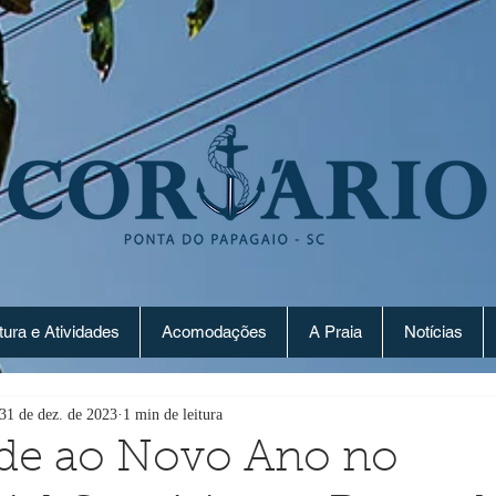
tura e Atividades
Acomodações
A Praia
Notícias
31 de dez. de 2023
1 min de leitura
de ao Novo Ano no