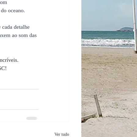
com 
s do oceano.
cada detalhe 
laxem ao som das 
críveis. 
SC!
Ver tudo