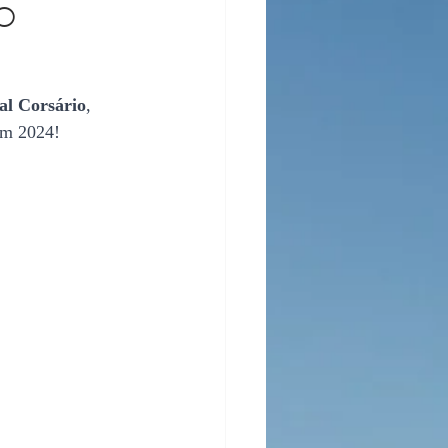
o
al Corsário
, 
em 2024! 