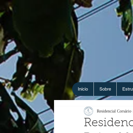
Início
Sobre
Estru
Residencial Corsário
Residenc