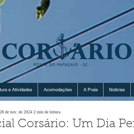
tura e Atividades
Acomodações
A Praia
Notícias
28 de nov. de 2024
2 min de leitura
ial Corsário: Um Dia Per