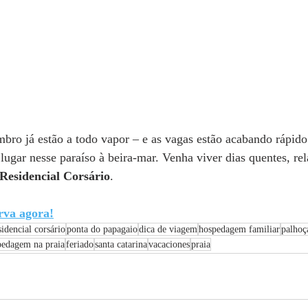
bro já estão a todo vapor – e as vagas estão acabando rápido
lugar nesse paraíso à beira-mar. Venha viver dias quentes, rel
Residencial Corsário
.
rva agora!
sidencial corsário
ponta do papagaio
dica de viagem
hospedagem familiar
palhoç
pedagem na praia
feriado
santa catarina
vacaciones
praia