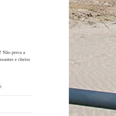
! Não perca a 
axantes e cheios 
a