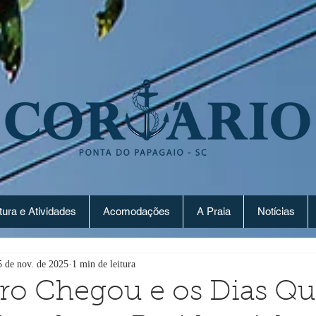
tura e Atividades
Acomodações
A Praia
Notícias
5 de nov. de 2025
1 min de leitura
o Chegou e os Dias Qu