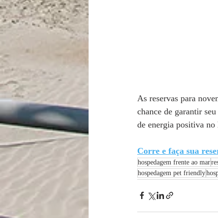
As reservas para novem
chance de garantir seu 
de energia positiva no 
Corre e faça sua rese
hospedagem frente ao mar
re
hospedagem pet friendly
hos