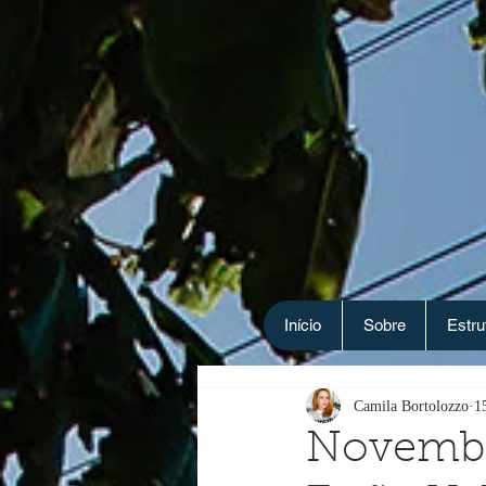
Início
Sobre
Estru
Camila Bortolozzo
1
Novembr