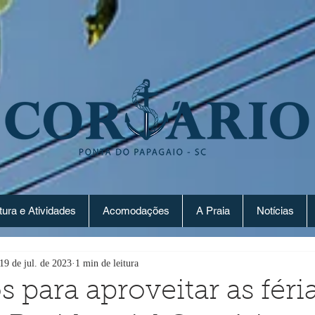
tura e Atividades
Acomodações
A Praia
Notícias
19 de jul. de 2023
1 min de leitura
 para aproveitar as féri