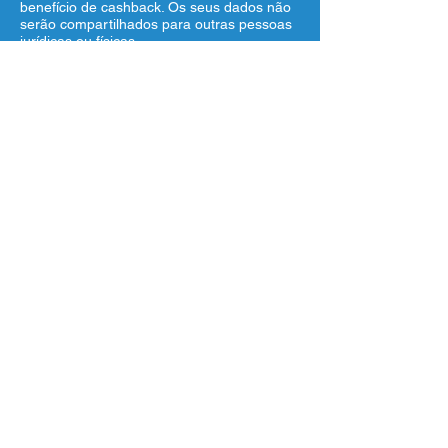
benefício de cashback. Os seus dados não
serão compartilhados para outras pessoas
jurídicas ou físicas.
Para saber mais sobre nossa Política de
Privacidade de Dados, acesse o link
https://www.residencialcorsario.com.br/politi
cadeprivacidade.
Validade
Para obter informações sobre a validade
desde benefício, entre em contato conosco
pelo e-mail
contato@residencialcorsario.com.br
.
Aberto 24h