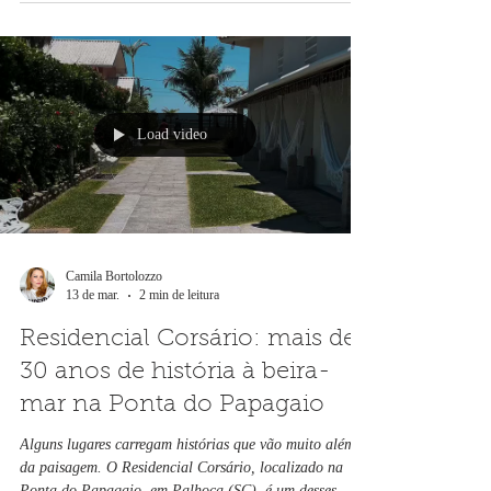
para trás
Localizado na Ponta do Papagaio, em Palhoça (SC), o
Residencial Corsário é uma hospedagem à beira-mar
onde o tempo desacelera de verdade. Acordar com o
barulho das ondas, caminhar descalço na areia e ter o
horizonte azul como paisagem do dia, essas são as
experiências que os nossos hóspedes levam para sempre
na memória. E é justamente por isso que temos uma
reclamação recorrente.
Load video
Camila Bortolozzo
13 de mar.
2 min de leitura