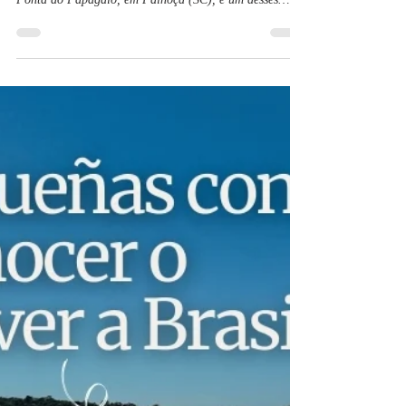
Residencial Corsário: mais de
30 anos de história à beira-
mar na Ponta do Papagaio
Alguns lugares carregam histórias que vão muito além
da paisagem. O Residencial Corsário, localizado na
Ponta do Papagaio, em Palhoça (SC), é um desses
lugares que ao longo dos anos se tornaram parte das
memórias de muitas famílias.